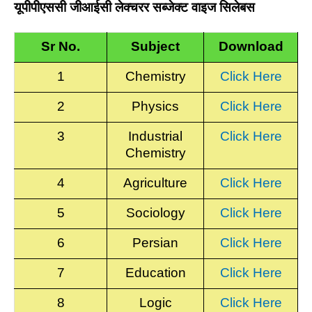
यूपीपीएससी जीआईसी लेक्चरर सब्जेक्ट वाइज सिलेबस
Sr No.
Subject
Download
1
Chemistry
Click Here
2
Physics
Click Here
3
Industrial
Click Here
Chemistry
4
Agriculture
Click Here
5
Sociology
Click Here
6
Persian
Click Here
7
Education
Click Here
8
Logic
Click Here