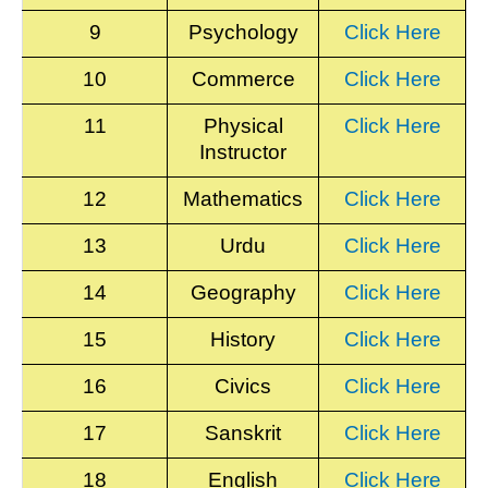
9
Psychology
Click Here
10
Commerce
Click Here
11
Physical
Click Here
Instructor
12
Mathematics
Click Here
13
Urdu
Click Here
14
Geography
Click Here
15
History
Click Here
16
Civics
Click Here
17
Sanskrit
Click Here
18
English
Click Here